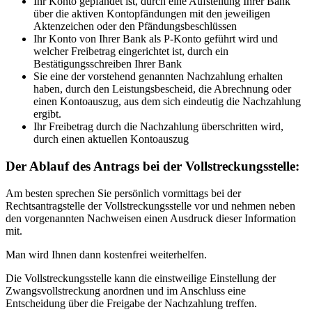
Ihr Konto gepfändet ist, durch eine Aufstellung Ihrer Bank
über die aktiven Kontopfändungen mit den jeweiligen
Aktenzeichen oder den Pfändungsbeschlüssen
Ihr Konto von Ihrer Bank als P-Konto geführt wird und
welcher Freibetrag eingerichtet ist, durch ein
Bestätigungsschreiben Ihrer Bank
Sie eine der vorstehend genannten Nachzahlung erhalten
haben, durch den Leistungsbescheid, die Abrechnung oder
einen Kontoauszug, aus dem sich eindeutig die Nachzahlung
ergibt.
Ihr Freibetrag durch die Nachzahlung überschritten wird,
durch einen aktuellen Kontoauszug
Der Ablauf des Antrags bei der Vollstreckungsstelle:
Am besten sprechen Sie persönlich vormittags bei der
Rechtsantragstelle der Vollstreckungsstelle vor und nehmen neben
den vorgenannten Nachweisen einen Ausdruck dieser Information
mit.
Man wird Ihnen dann kostenfrei weiterhelfen.
Die Vollstreckungsstelle kann die einstweilige Einstellung der
Zwangsvollstreckung anordnen und im Anschluss eine
Entscheidung über die Freigabe der Nachzahlung treffen.