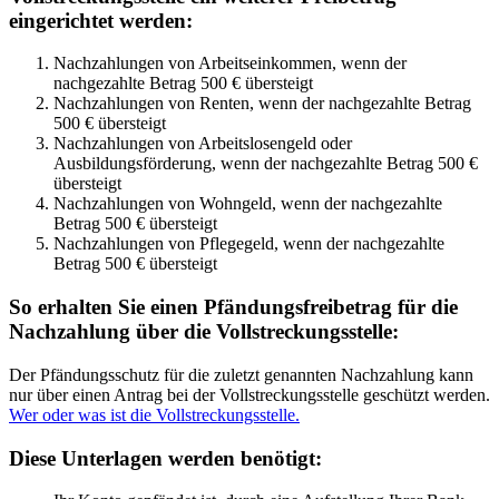
eingerichtet werden:
Nachzahlungen von Arbeitseinkommen, wenn der
nachgezahlte Betrag 500 € übersteigt
Nachzahlungen von Renten, wenn der nachgezahlte Betrag
500 € übersteigt
Nachzahlungen von Arbeitslosengeld oder
Ausbildungsförderung, wenn der nachgezahlte Betrag 500 €
übersteigt
Nachzahlungen von Wohngeld, wenn der nachgezahlte
Betrag 500 € übersteigt
Nachzahlungen von Pflegegeld, wenn der nachgezahlte
Betrag 500 € übersteigt
So erhalten Sie einen Pfändungsfreibetrag für die
Nach­zahlung über die Vollstreckungsstelle:
Der Pfändungsschutz für die zuletzt genannten Nachzahlung kann
nur über einen Antrag bei der Vollstreckungsstelle geschützt werden.
Wer oder was ist die Vollstreckungsstelle.
Diese Unterlagen werden benötigt: