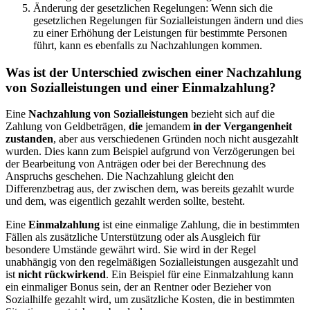
Änderung der gesetzlichen Regelungen: Wenn sich die
gesetzlichen Regelungen für Sozialleistungen ändern und dies
zu einer Erhöhung der Leistungen für bestimmte Personen
führt, kann es ebenfalls zu Nachzahlungen kommen.
Was ist der Unterschied zwischen einer Nach­zahlung
von Sozial­leistungen und einer Einmal­zahlung?
Eine
Nachzahlung von Sozialleistungen
bezieht sich auf die
Zahlung von Geldbeträgen,
die
jemandem
in der Vergangenheit
zustanden
, aber aus verschiedenen Gründen noch nicht ausgezahlt
wurden. Dies kann zum Beispiel aufgrund von Verzögerungen bei
der Bearbeitung von Anträgen oder bei der Berechnung des
Anspruchs geschehen. Die Nachzahlung gleicht den
Differenzbetrag aus, der zwischen dem, was bereits gezahlt wurde
und dem, was eigentlich gezahlt werden sollte, besteht.
Eine
Einmalzahlung
ist eine einmalige Zahlung, die in bestimmten
Fällen als zusätzliche Unterstützung oder als Ausgleich für
besondere Umstände gewährt wird. Sie wird in der Regel
unabhängig von den regelmäßigen Sozialleistungen ausgezahlt und
ist
nicht rückwirkend
. Ein Beispiel für eine Einmalzahlung kann
ein einmaliger Bonus sein, der an Rentner oder Bezieher von
Sozialhilfe gezahlt wird, um zusätzliche Kosten, die in bestimmten