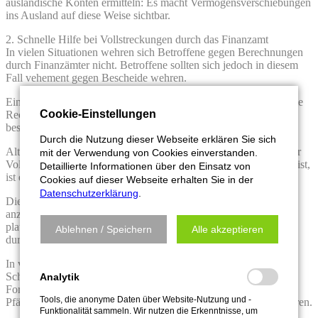
ausländische Konten ermitteln: Es macht Vermögensverschiebungen
ins Ausland auf diese Weise sichtbar.
2. Schnelle Hilfe bei Vollstreckungen durch das Finanzamt
In vielen Situationen wehren sich Betroffene gegen Berechnungen
durch Finanzämter nicht. Betroffene sollten sich jedoch in diesem
Fall vehement gegen Bescheide wehren.
Ein Einspruch muss innerhalb der angegebenen Frist erfolgen. Die
Cookie-Einstellungen
Rechtsfolge eines Einspruchs liegt darin, dass der Bescheid nicht
bestandskräftig wird.
Durch die Nutzung dieser Webseite erklären Sie sich
Alternativ bzw. zusätzlich können Betroffene eine Aussetzung der
mit der Verwendung von Cookies einverstanden.
Vollziehung beantragen. Wenn eine Existenzbedrohung gegeben ist,
Detaillierte Informationen über den Einsatz von
ist eine Vollstreckung unbillig.
Cookies auf dieser Webseite erhalten Sie in der
Datenschutzerklärung
.
Die Betroffenen sollten die Richtigkeit des Steuerbescheides
anzweifeln und dies ausführlich begründen. Sollte das Finanzamt
plausible Begründungen ablehnen, muss der Antrag gerichtlich
Ablehnen / Speichern
Alle akzeptieren
durchgesetzt werden.
In vielen Situationen ist der Steuerbescheid richtig errechnet. Der
Schuldner ist aber finanziell schlichtweg nicht in der Lage die
Analytik
Forderungen zu begleichen. In einem solchen Fall kann man eine
Tools, die anonyme Daten über Website-Nutzung und -
Pfändung durch das Finanzamt auf verschiedenen Wegen abwehren.
Funktionalität sammeln. Wir nutzen die Erkenntnisse, um