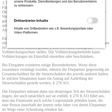
unsere Produkte, Dienstleistungen und das Benutzererlebnis
3. Was muss der Schuldner über die Vollstreckung durch das
zu verbessern.
Finanzamt wissen?
Der Schuldner kann beispielsweise einen Antrag auf eine zinslose
Stundung stellen, § 222 AO. Finanzbehörden können die Beträge
Drittanbieter-Inhalte
ganz oder zum Teil stunden, wenn mit deren Erhebung eine
unverhältnismäßig große Härte verbunden ist. Allerdings darf der
Inhalte von Drittanbietern wie z.B. Bewertungsportale oder
Anspruch durch eine Stundung nicht gefährdet erscheinen.
Video-Platformen.
Eine Ratenzahlung wird nur dann gewährt, wenn der Antrag mit
einer ausführlichen Einkommens- und Vermögensauskunft versehen
ist. Betroffene können gemäß § 258 AO einen Antrag auf
Vollstreckungsschutz stellen. Die Vollstreckungsbehörde kann
Vollstreckungen im Einzelfall einstellen oder beschränken.
Bei Ehegatten existieren einige Besonderheiten. Wenn diese
zusammen veranlagt wurden, müssen die Ehepartner gegenseitig als
Gesamtschuldner für die Steuerschulden des jeweils anderen haften.
In solchen Situationen kann ein Antrag auf Aufteilung der
Steuerschulden gestellt werden, § 278 AO.
Die Ehepartner müssen dann nur denjenigen Teil der Steuerschulden
tragen, der auch tatsächlich auf sie entfällt. § 278 II AO führt aus,
dass das Finanzamt auch solche Gegenstände pfänden kann, die
eine Person innerhalb der letzten zehn Jahre von ihrem Ehepartner
im Wege einer Schenkung erhalten hat.