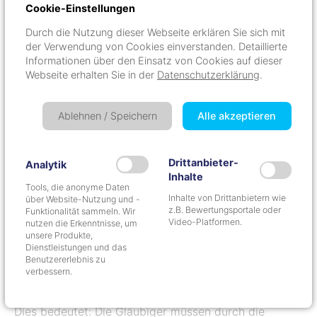
regelmäßig Kontakt zu den zuständigen Mitarbeitern
Cookie-Einstellungen
halten.
Durch die Nutzung dieser Webseite erklären Sie sich mit
2.
Aktive Eigeninitiative:
Neben der Unterstützung
der Verwendung von Cookies einverstanden. Detaillierte
durch die Arbeitsagentur müssen Schuldner selbst
Informationen über den Einsatz von Cookies auf dieser
aktiv nach Arbeit suchen, z. B. durch das Prüfen von
Webseite erhalten Sie in der
Datenschutzerklärung
.
Stellenanzeigen und Bewerbungen.
3.
Bewerbungsanzahl:
Der BGH empfiehlt als
Ablehnen / Speichern
Alle akzeptieren
Richtwert, zwei bis drei Bewerbungen pro Woche zu
schreiben, sofern passende Stellen verfügbar sind.
Drittanbieter-
Analytik
Voraussetzung für die Versagung der
Inhalte
Restschuldbefreiung
Tools, die anonyme Daten
Inhalte von Drittanbietern wie
über Website-Nutzung und -
z.B. Bewertungsportale oder
Funktionalität sammeln. Wir
Eine Verletzung der Erwerbsobliegenheit allein reicht
Video-Platformen.
nutzen die Erkenntnisse, um
jedoch nicht aus, um die Restschuldbefreiung zu
unsere Produkte,
Dienstleistungen und das
verweigern. Es muss zusätzlich eine
Benutzererlebnis zu
Beeinträchtigung der Gläubigerbefriedigung
verbessern.
vorliegen.
Dies bedeutet: Die Gläubiger müssen durch die